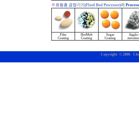
유동층 공정기기(Fluid Bed Processor)의
Process
Film
HotMelt
Sugar
Agglo-
Coating
Coating
Coating
meratio
Copyright © 2006 