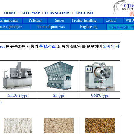
HOME
I
SITE MAP
I
DOWNLOADS
I
ENGLISH
cal granulator
Pelletizer
Sieves
Product handling
Control
WIP/
ocess principles
Technical processes
Engineering
유동층공정이
sor
는 유동화된 제품의
혼합.건조
및 특정 결합제를 분무하여
입자의 과
GPCG 2 type
GF type
GMPC type
야