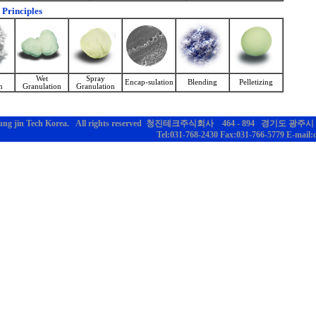
 Principles
Wet
Spray
Encap-sulation
Blending
Pelletizing
n
Granulation
Granulation
Chung jin Tech Korea. All rights reserved 청진테크주식회사 464 - 894 경기도 
Tel:031-768-2430 Fax:031-766-5779 E-mail: