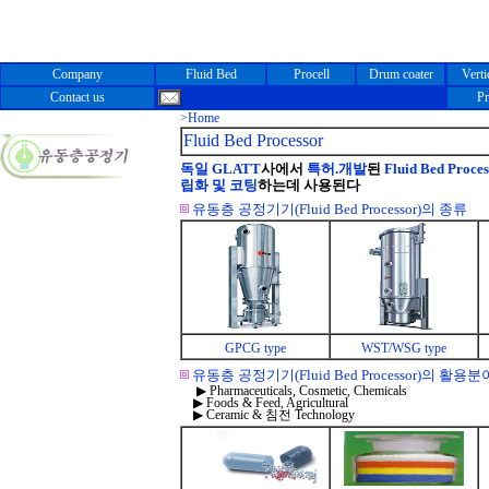
Company
Fluid Bed
Procell
Drum coater
Verti
Contact us
Pr
>Home
Fluid Bed Processor
독일 GLATT
사에서
특허.개발
된
Fluid Bed Proces
립화 및 코팅
하는데 사용된다
유동층 공정기기(Fluid Bed Processor)의 종류
GPCG type
WST/WSG type
유동층 공정기기(Fluid Bed Processor)의 활용분
▶ Pharmaceuticals,
Cosmetic, Chemicals
▶ Foods & Feed, Agricultural
▶ Ceramic & 침전 Technology